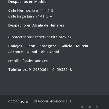
Despachos en Madrid:
Calle Hermosilla nº144, 1ºE
Calle Jorge Juan nº141, 3ºA
Despacho en Alcalá de Henares
(Contactar para reservar
cita previa
)
Badajoz – León – Zaragoza – Galicia – Murcia –
Alicante – Dubai – Abu Dhabi
Email:
info@letradox.es
Teléfonos:
912980061
–
645958948
© 2020 Copyright - LETRADOX® ABOGADOS S.L.P.