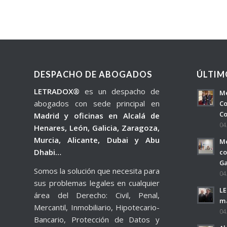
DESPACHO DE ABOGADOS
ÚLTIM
LETRADOX®
es un despacho de
Me
abogados con sede principal en
Co
Co
Madrid y oficinas en Alcalá de
04
Henares, León, Galicia, Zaragoza,
Murcia, Alicante, Dubai y Abu
Me
Dhabi…
co
Ga
Somos la solución que necesita para
04
sus problemas legales en cualquier
LE
área del Derecho: Civil, Penal,
má
Mercantil, Inmobiliario, Hipotecario-
04
Bancario, Protección de Datos y