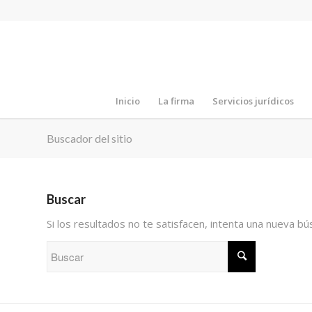
Inicio
La firma
Servicios jurídicos
Buscador del sitio
Buscar
Si los resultados no te satisfacen, intenta una nueva b