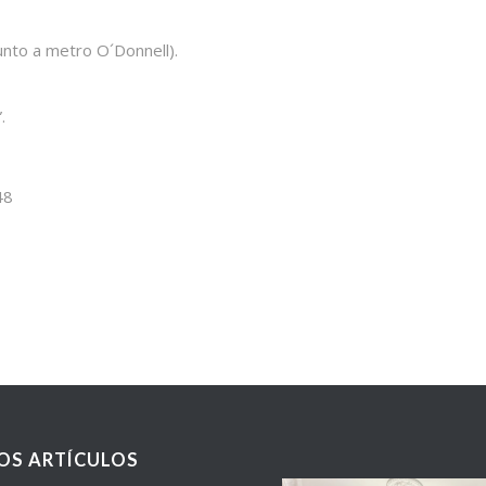
junto a metro O´Donnell).
.
48
OS ARTÍCULOS