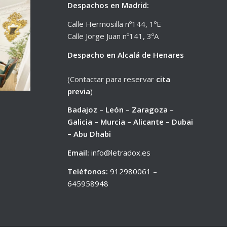
Despachos en Madrid:
Calle Hermosilla nº144, 1ºE
Calle Jorge Juan nº141, 3ºA
Despacho en Alcalá de Henares
(Contactar para reservar
cita
previa
)
Badajoz – León – Zaragoza –
Galicia – Murcia – Alicante – Dubai
– Abu Dhabi
Email:
info@letradox.es
Teléfonos:
912980061
–
645958948