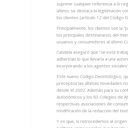
suprimir cualquier referencia a lo r
último, se destaca la legitimación c
los clientes (artículo 12 del Código 
Principalmente, los clientes son la 
los principales destinatarios del mis
usuarios y consumidores al último C
Candela aseguró que “
se está traba
adherirían lo que llevaría a una auto
incorporando a los agentes sociales”
Este nuevo Código Deontológico, qu
preceptos las últimas novedades nor
desde el 2002. Además para su confe
Autonómicos y los 83 Colegios de A
respectivas asociaciones de consum
modificación de la redacción del text
Y es que, si retrocedemos al origen
políticos como sociales que han ido 