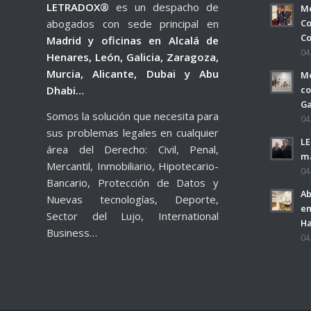
LETRADOX®
es un despacho de
Me
abogados con sede principal en
Co
Co
Madrid y oficinas en Alcalá de
04
Henares, León, Galicia, Zaragoza,
Murcia, Alicante, Dubai y Abu
Me
Dhabi…
co
Ga
Somos la solución que necesita para
04
sus problemas legales en cualquier
LE
área del Derecho: Civil, Penal,
má
Mercantil, Inmobiliario, Hipotecario-
04
Bancario, Protección de Datos y
Ab
Nuevas tecnologías, Deporte,
em
Sector del Lujo, International
H
Business…
04