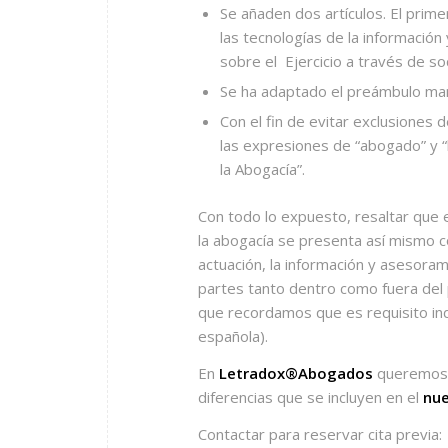
Se añaden dos artículos. El prime
las tecnologías de la información 
sobre el
Ejercicio a través de s
Se ha adaptado el preámbulo man
Con el fin de evitar exclusiones 
las expresiones de “abogado” y “
la Abogacía”.
Con todo lo expuesto, resaltar que 
la abogacía se presenta así mismo c
actuación, la información y asesorami
partes tanto dentro como fuera del
que recordamos que es requisito indis
española).
En
Letradox®Abogados
queremos a
diferencias que se incluyen en el
nue
Contactar para reservar cita previa: