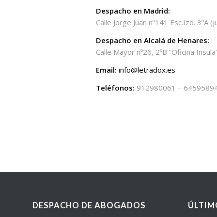
Despacho en Madrid:
Calle Jorge Juan nº141 Esc.Izd. 3ºA (
Despacho en Alcalá de Henares:
Calle Mayor nº26, 2ºB “Oficina Insula”
Email:
info@letradox.es
Teléfonos:
912980061 – 6459589
DESPACHO DE ABOGADOS
ÚLTIM