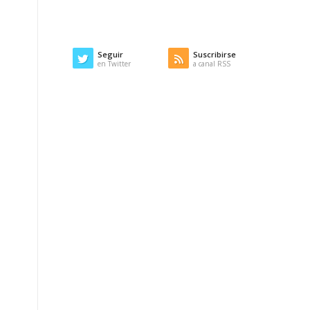
Seguir
Suscribirse
en Twitter
a canal RSS
ó
o