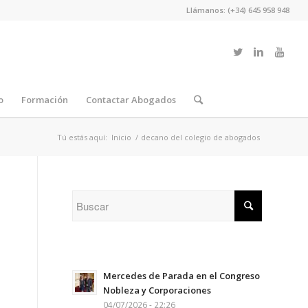
Llámanos: (+34) 645 958 948
o
Formación
Contactar Abogados
Tú estás aquí:
Inicio
/
decano del colegio de abogados
Mercedes de Parada en el Congreso
Nobleza y Corporaciones
04/07/2026 - 22:26