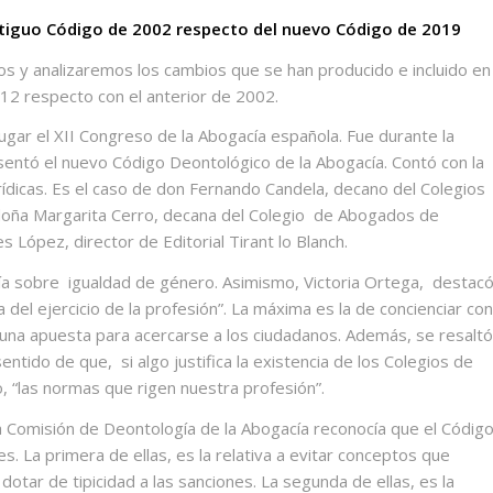
antiguo Código de 2002 respecto del nuevo Código de 2019
s y analizaremos los cambios que se han producido e incluido en
12 respecto con el anterior de 2002.
gar el XII Congreso de la Abogacía española. Fue durante la
entó el nuevo Código Deontológico de la Abogacía. Contó con la
rídicas. Es el caso de don Fernando Candela, decano del Colegios
oña Margarita Cerro, decana del Colegio
de Abogados de
s López, director de Editorial Tirant lo Blanch.
ía sobre
igualdad de género. Asimismo, Victoria Ortega,
destac
 del ejercicio de la profesión
”. La máxima es la de concienciar con
una apuesta para acercarse a los ciudadanos. Además, se resaltó
sentido de que,
si algo justifica la existencia de los Colegios de
o,
“las normas que rigen nuestra profesión”.
a Comisión de Deontología de la Abogacía reconocía que el Códig
s. La primera de ellas, es la relativa a evitar conceptos que
otar de tipicidad a las sanciones. La segunda de ellas, es la