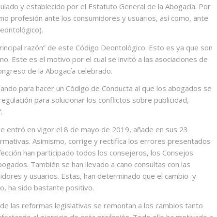
egulado y establecido por el Estatuto General de la Abogacía. Por
omo profesión ante los consumidores y usuarios, así como, ante
Deontológico).
“principal razón” de este Código Deontológico. Esto es ya que son
mo. Este es el motivo por el cual se invitó a las asociaciones de
ongreso de la Abogacía celebrado.
jando para hacer un Código de Conducta al que los abogados se
rregulación para solucionar los conflictos sobre publicidad,
.
e entró en vigor el 8 de mayo de 2019, añade en sus 23
mativas. Asimismo, corrige y rectifica los errores presentados
cción han participado todos los consejeros, los Consejos
bogados. También se han llevado a cano consultas con las
idores y usuarios. Estas, han determinado que el cambio
y
o, ha sido bastante positivo.
 de las reformas legislativas se remontan a los cambios tanto
afectando al ejercicio de esta profesión. Todo ello ha motivado a