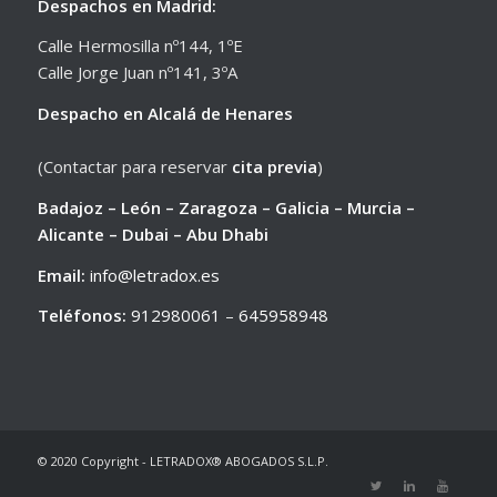
Despachos en Madrid:
Calle Hermosilla nº144, 1ºE
Calle Jorge Juan nº141, 3ºA
Despacho en Alcalá de Henares
(Contactar para reservar
cita previa
)
Badajoz – León – Zaragoza – Galicia – Murcia –
Alicante – Dubai – Abu Dhabi
Email:
info@letradox.es
Teléfonos:
912980061
–
645958948
© 2020 Copyright - LETRADOX® ABOGADOS S.L.P.