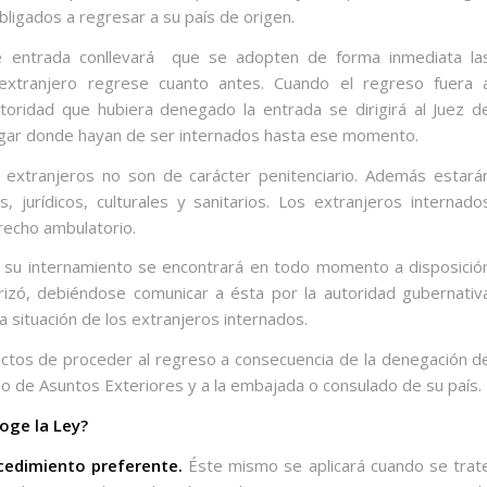
obligados a regresar a su país de origen.
 entrada conllevará
que se adopten de forma inmediata la
extranjero regrese cuanto antes. Cuando el regreso fuera 
toridad que hubiera denegado la entrada se dirigirá al Juez d
lugar donde hayan de ser internados hasta ese momento.
 extranjeros no son de carácter penitenciario. Además estará
es, jurídicos, culturales y sanitarios. Los extranjeros internado
recho ambulatorio.
e su internamiento se encontrará en todo momento a disposició
torizó, debiéndose comunicar a ésta por la autoridad gubernativ
 la situación de los extranjeros internados.
ectos de proceder al regreso a consecuencia de la denegación d
io de Asuntos Exteriores y a la embajada o consulado de su país.
oge la Ley?
ocedimiento preferente.
Éste mismo se aplicará cuando se trat