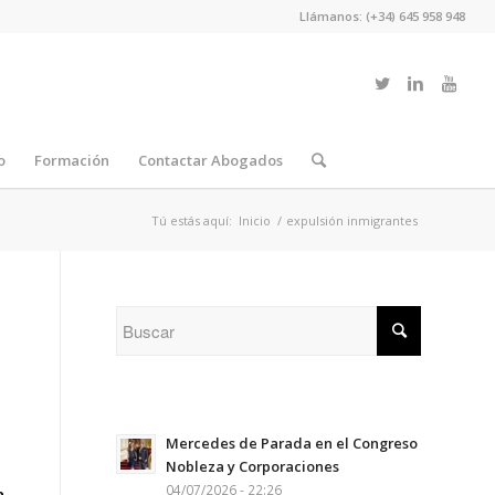
Llámanos: (+34) 645 958 948
o
Formación
Contactar Abogados
Tú estás aquí:
Inicio
/
expulsión inmigrantes
Mercedes de Parada en el Congreso
Nobleza y Corporaciones
04/07/2026 - 22:26
a