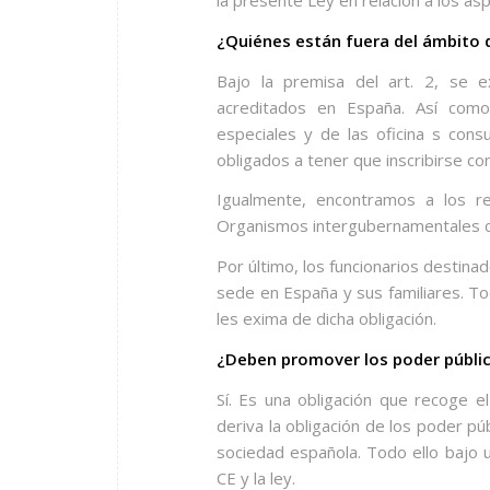
la presente Ley en relación a los a
¿Quiénes están fuera del ámbito d
Bajo la premisa del art. 2, se e
acreditados en España. Así com
especiales y de las oficina s con
obligados a tener que inscribirse co
Igualmente, encontramos a los r
Organismos intergubernamentales c
Por último, los funcionarios destin
sede en España y sus familiares. T
les exima de dicha obligación.
¿Deben promover los poder públic
Sí. Es una obligación que recoge e
deriva la obligación de los poder pú
sociedad española. Todo ello bajo 
CE y la ley.