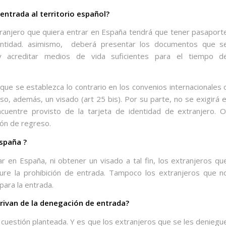
 entrada al territorio español?
xtranjero que quiera entrar en España tendrá que tener pasaport
tidad. asimismo,
deberá presentar los documentos que s
y acreditar medios de vida suficientes para el tiempo d
que se establezca lo contrario en los convenios internacionales 
so, además, un visado (art 25 bis). Por su parte, no se exigirá e
cuentre provisto de la tarjeta de identidad de extranjero. O
ión de regreso.
España ?
r en España, ni obtener un visado a tal fin, los extranjeros qu
ure la prohibición de entrada. Tampoco los extranjeros que n
para la entrada.
rivan de la denegación de entrada?
a cuestión planteada. Y es que los extranjeros que se les deniegu