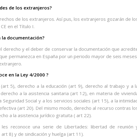
des de los extranjeros?
erechos de los extranjeros. Así pus, los extranjeros gozarán de lo
E en el Título I.
a la documentación?
 el derecho y el deber de conservar la documentación que acredit
o que permanezca en España por un periodo mayor de seis meses
extranjero.
ce en la Ley 4/2000 ?
 (art 5), derecho a la educación (art 9), derecho al trabajo y a l
 derecho a la asistencia sanitaria (art 12), en materia de viviend
 Seguridad Social y a los servicios sociales (art 15), a la intimida
al efectiva (art 20). Del mismo modo, derecho al recurso contras lo
ho a la asistencia jurídico gratuita ( art 22).
es reconoce una serie de Libertades: libertad de reunión 
 art 8) y de sindicación y huelga (art 11).