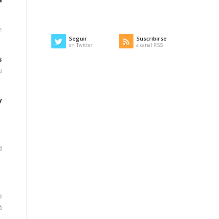
e
Seguir
Suscribirse
en Twitter
a canal RSS
s
u
y
d
o
á