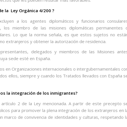
spectos que les pueden resultar más favorables.
e la
Ley Orgánica 4/200 ?
xcluyen a los agentes diplomáticos y funcionarios consulare
o, los miembro de las misiones diplomáticas permanentes 
sulares. Lo que la norma señala, es que estos sujetos no está
mo extranjeros y obtener la autorización de residencia.
epresentantes, delegados y miembros de las Misiones ante
uya sede esté en España.
ados en Organizaciones internacionales o intergubernamentales co
odos ellos, siempre y cuando los Tratados llevados con España s
os la integración de los inmigrantes?
l artículo 2 de la Ley mencionada. A partir de este precepto s
blicos para promover la plena integración de los extranjeros en l
un marco de convivencia de identidades y culturas, respetando l