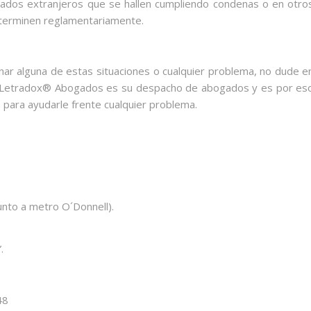
ados extranjeros que se hallen cumpliendo condenas o en otro
terminen reglamentariamente.
nar alguna de estas situaciones o cualquier problema, no dude e
. Letradox® Abogados es su despacho de abogados y es por es
para ayudarle frente cualquier problema.
junto a metro O´Donnell).
.
48