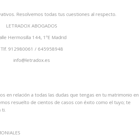
vativos. Resolvemos todas tus cuestiones al respecto.
LETRADOX ABOGADOS
alle Hermosilla 144, 1ºE Madrid
Tlf. 912980061 / 645958948
info@letradox.es
en relación a todas las dudas que tengas en tu matrimonio en
emos resuelto de cientos de casos con éxito como el tuyo; te
ti.
MONIALES