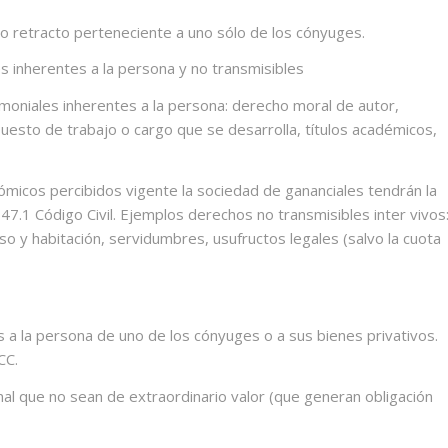
o retracto perteneciente a uno sólo de los cónyuges.
s inherentes a la persona y no transmisibles
imoniales inherentes a la persona: derecho moral de autor,
puesto de trabajo o cargo que se desarrolla, títulos académicos,
micos percibidos vigente la sociedad de gananciales tendrán la
347.1 Código Civil. Ejemplos derechos no transmisibles inter vivos
o y habitación, servidumbres, usufructos legales (salvo la cuota
s a la persona de uno de los cónyuges o a sus bienes privativos.
CC.
al que no sean de extraordinario valor (que generan obligación