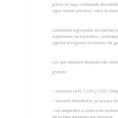
precio se haya continuado abonando
sigue siendo privativo, salvo la vivie
Cantidades ingresadas en cuentas banc
matrimonio será privativo, resultan
vigente el régimen económico de ga
Los que adquiera después (de consti
gratuito:
– Donación (arts. 1.339 y 1353 Código
– Sucesión hereditaria: ya sea por h
-Los adquiridos a costa o en sustitu
de un bien adquirido por herencia.