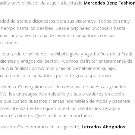
os tuvo el placer de acudir a la cita de
Mercedes Benz Fashio
ariedad de stands dispuestos para sus visitantes. Todos con muy
tiempo hasta los desfiles. Desde originales photocalls hasta
muy curioso ver la zona de jóvenes diseñadores con sus
 la moda.
esa tarde eran los de Hannibal laguna y Agatha Ruiz de la Prada.
clientes y amigos del sector. Pudimos disfrutar enteramente de
ada. A la finalización tuvimos ocasión de hablar con su hijo,
a a todos los diseñadores por este gran espectáculo.
te evento. Conseguimos ver de cerca una de nuestras grandes
BFW
los entresijos de un desfile y a sus creadores en acción.
s que cuando nuestros clientes nos hablen de moda y pasarela
vimos intensamente lo que a nuestros clientes les agrada y
uestros clientes. Que son lo más importante.
o vivido. Os esperamos en la siguiente,
Letradox Abogados