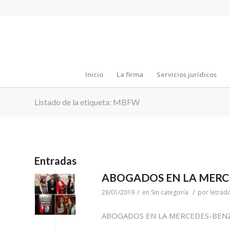
Inicio
La firma
Servicios jurídicos
Listado de la etiqueta: MBFW
Entradas
ABOGADOS EN LA MERC
/
/
28/01/2019
en
Sin categoría
por
letrad
ABOGADOS EN LA MERCEDES-BENZ