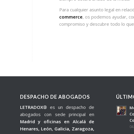
Para cualquier asunto legal en relaci
commerce
, os podemos ayudar, co
compromiso y descubre todo lo que 
DESPACHO DE ABOGADOS
ÚLTIM
LETRADOX®
es un despacho de
Me
abogados con sede principal en
Co
Co
Madrid y oficinas en Alcalá de
04
Henares, León, Galicia, Zaragoza,