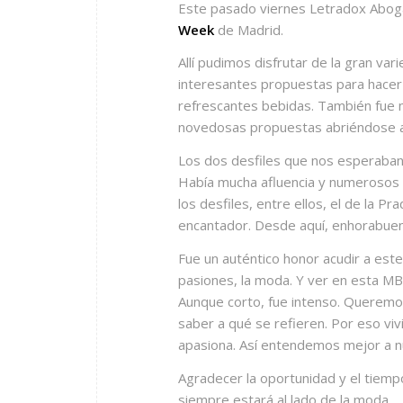
Este pasado viernes Letradox Abogad
Week
de Madrid.
Allí pudimos disfrutar de la gran v
interesantes propuestas para hacer 
refrescantes bebidas. También fue 
novedosas propuestas abriéndose a
Los dos desfiles que nos esperaban 
Había mucha afluencia y numerosos 
los desfiles, entre ellos, el de la Pr
encantador. Desde aquí, enhorabuen
Fue un auténtico honor acudir a es
pasiones, la moda. Y ver en esta M
Aunque corto, fue intenso. Queremo
saber a qué se refieren. Por eso vi
apasiona. Así entendemos mejor a n
Agradecer la oportunidad y el tiemp
siempre estará al lado de la moda.