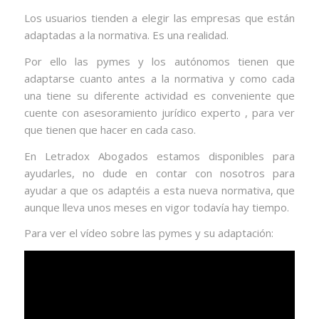
Los usuarios tienden a elegir las empresas que están
adaptadas a la normativa. Es una realidad.
Por ello las pymes y los autónomos tienen que
adaptarse cuanto antes a la normativa y como cada
una tiene su diferente actividad es conveniente que
cuente con asesoramiento jurídico experto , para ver
que tienen que hacer en cada caso.
En Letradox Abogados estamos disponibles para
ayudarles, no dude en contar con nosotros para
ayudar a que os adaptéis a esta nueva normativa, que
aunque lleva unos meses en vigor todavía hay tiempo.
Para ver el vídeo sobre las pymes y su adaptación: