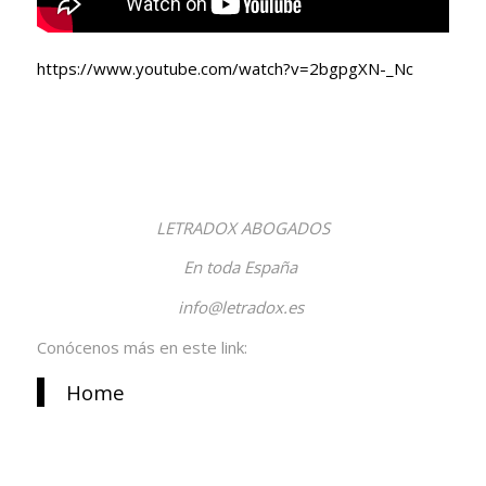
https://www.youtube.com/watch?v=2bgpgXN-_Nc
LETRADOX ABOGADOS
En toda España
info@letradox.es
Conócenos más en este link:
Home