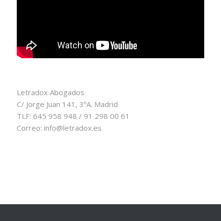
Letradox Abogados
C/ Jorge Juan 141, 3ºA. Madrid
TLF: 645 958 948 / 91 298 00 61
Correo: info@letradox.es