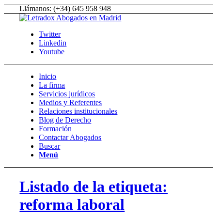
Llámanos: (+34) 645 958 948
Twitter
Linkedin
Youtube
Inicio
La firma
Servicios jurídicos
Medios y Referentes
Relaciones institucionales
Blog de Derecho
Formación
Contactar Abogados
Buscar
Menú
Listado de la etiqueta:
reforma laboral