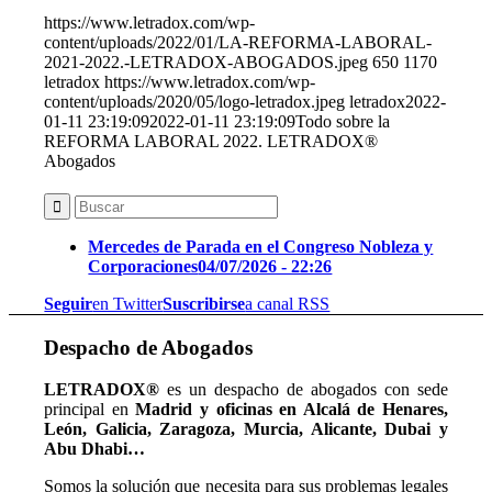
https://www.letradox.com/wp-
content/uploads/2022/01/LA-REFORMA-LABORAL-
2021-2022.-LETRADOX-ABOGADOS.jpeg
650
1170
letradox
https://www.letradox.com/wp-
content/uploads/2020/05/logo-letradox.jpeg
letradox
2022-
01-11 23:19:09
2022-01-11 23:19:09
Todo sobre la
REFORMA LABORAL 2022. LETRADOX®
Abogados
Mercedes de Parada en el Congreso Nobleza y
Corporaciones
04/07/2026 - 22:26
Seguir
en Twitter
Suscribirse
a canal RSS
Despacho de Abogados
LETRADOX®
es un despacho de abogados con sede
principal en
Madrid y oficinas en Alcalá de Henares,
León, Galicia, Zaragoza, Murcia, Alicante, Dubai y
Abu Dhabi…
Somos la solución que necesita para sus problemas legales