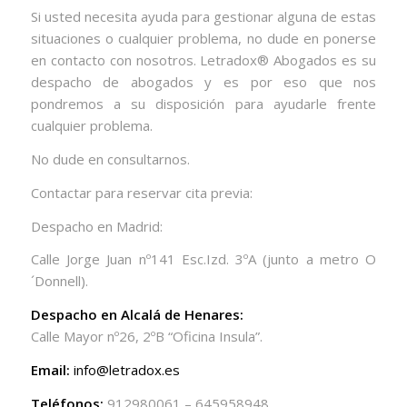
Si usted necesita ayuda para gestionar alguna de estas
situaciones o cualquier problema, no dude en ponerse
en contacto con nosotros. Letradox® Abogados es su
despacho de abogados y es por eso que nos
pondremos a su disposición para ayudarle frente
cualquier problema.
No dude en consultarnos.
Contactar para reservar cita previa:
Despacho en Madrid:
Calle Jorge Juan nº141 Esc.Izd. 3ºA (junto a metro O
´Donnell).
Despacho en Alcalá de Henares:
Calle Mayor nº26, 2ºB “Oficina Insula”.
Email:
info@letradox.es
Teléfonos:
912980061 – 645958948