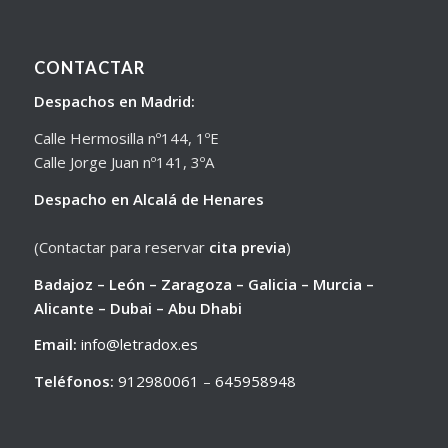
CONTACTAR
Despachos en Madrid:
Calle Hermosilla nº144, 1ºE
Calle Jorge Juan nº141, 3ºA
Despacho en Alcalá de Henares
(Contactar para reservar
cita previa
)
Badajoz – León – Zaragoza – Galicia – Murcia –
Alicante – Dubai – Abu Dhabi
Email:
info@letradox.es
Teléfonos:
912980061
–
645958948