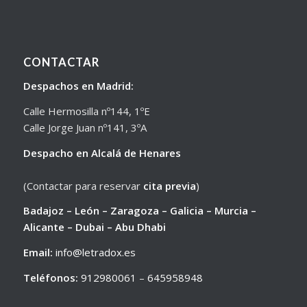
CONTACTAR
Despachos en Madrid:
Calle Hermosilla nº144, 1ºE
Calle Jorge Juan nº141, 3ºA
Despacho en Alcalá de Henares
(Contactar para reservar
cita previa
)
Badajoz – León – Zaragoza – Galicia – Murcia –
Alicante – Dubai – Abu Dhabi
Email:
info@letradox.es
Teléfonos:
912980061
–
645958948