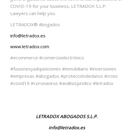
COVID-19 for your business, LETRADOX S.L.P.
Lawyers can help you.
LETRADOX®️ Abogados
info@letradox.es
www.letradox.com
#ecommerce #comercioelectrónico
#fusionesyadquisiciones #inmobiliario #inversiones
#empresas #abogados #proteccióndedatos #crisis
#covid19 #coronavirus #análisisjuridico #letradox
LETRADOX ABOGADOS S.L.P.
info@letradox.es