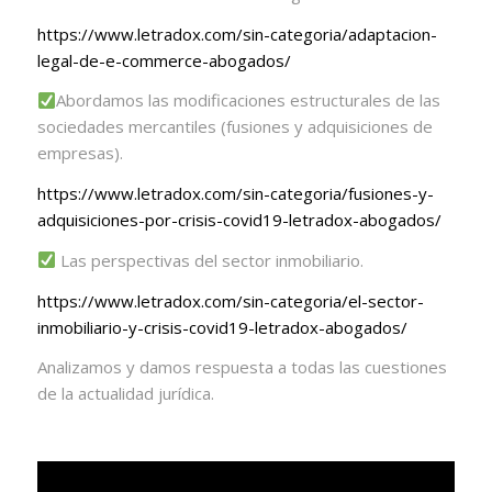
https://www.letradox.com/sin-
categoria/adaptacion-
legal-de-
e-commerce-abogados/
Abordamos las modificaciones estructurales de las
sociedades mercantiles (fusiones y adquisiciones de
empresas).
https://www.letradox.com/sin-
categoria/fusiones-y-
adquisiciones-por-crisis-
covid19-letradox-abogados/
Las perspectivas del sector inmobiliario.
https://www.letradox.com/sin-
categoria/el-sector-
inmobiliario-y-crisis-covid19-
letradox-abogados/
Analizamos y damos respuesta a todas las cuestiones
de la actualidad jurídica.