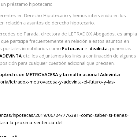
 un préstamo hipotecario.
entes en Derecho Hipotecario y hemos intervenido en los
en relación a asuntos de derecho hipotecario.
Mercedes de Parada, directora de LETRADOX Abogados, es amplia
que participa frecuentemente en relación a estos asuntos en
es portales inmobiliarios como
Fotocasa
e
Idealista
, ponencias
 ADEVINTA
etc. les adjuntamos los links a continuación de algunos
sición para cualquier cuestión adicional que precisen.
Proptech con METROVACESA y la multinacional Adevinta
oria/letradox-metrovacesa-y-adevinta-el-futuro-y-las-
nanzas/hipotecas/2019/06/24/776381-como-saber-si-tienes-
tara-la-proxima-sentencia-del
TVE – 1ª