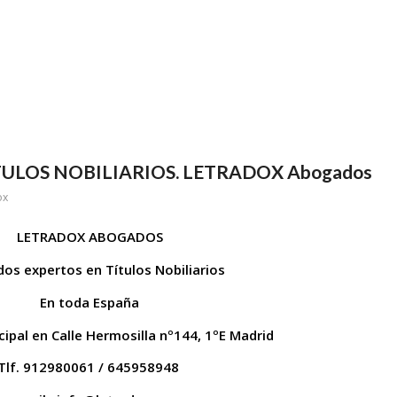
ITULOS NOBILIARIOS. LETRADOX Abogados
ox
LETRADOX ABOGADOS
os expertos en Títulos Nobiliarios
En toda España
ipal en Calle Hermosilla nº144, 1ºE Madrid
Tlf. 912980061 / 645958948