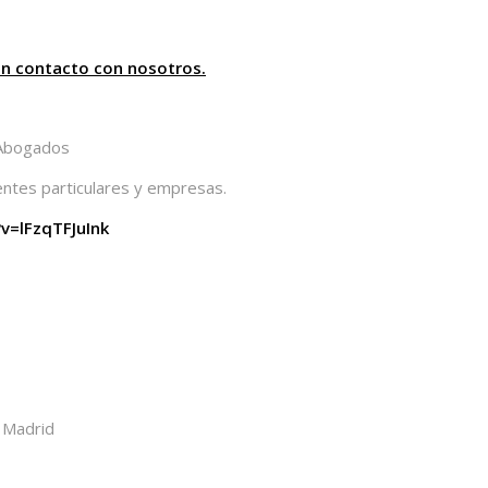
 en contacto con nosotros.
Abogados
entes particulares y empresas.
v=lFzqTFJuInk
 Madrid