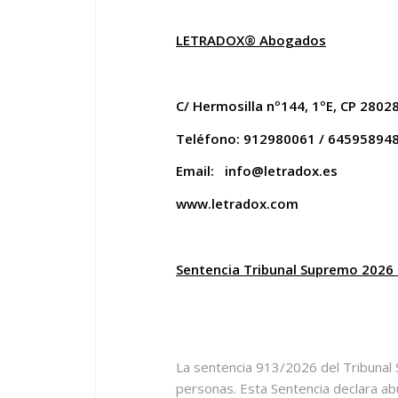
LETRADOX® Abogados
C/ Hermosilla nº144, 1ºE, CP 2802
Teléfono: 912980061 / 64595894
Email:
info@letradox.es
www.letradox.com
Sentencia Tribunal Supremo 2026 
La sentencia 913/2026 del Tribunal
personas. Esta Sentencia declara abu