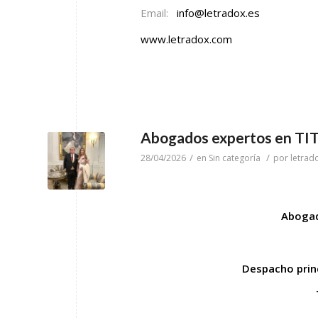
Email:
info@letradox.es
www.letradox.com
Abogados expertos en T
/
/
28/04/2026
en
Sin categoría
por
letrad
Abogad
Despacho princ