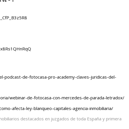
=_CfP_B3z5R8
v=x8Rs1QHnRqQ
/el-podcast-de-fotocasa-pro-academy-claves-juridicas-del-
goria/webinar-de-fotocasa-con-mercedes-de-parada-letradox/
/como-afecta-ley-blanqueo-capitales-agencia-inmobiliaria/
nmobiliarios destacados en juzgados de toda España y primera