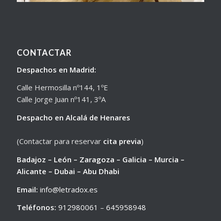
CONTACTAR
Despachos en Madrid:
Calle Hermosilla nº144, 1ºE
Calle Jorge Juan nº141, 3ºA
Despacho en Alcalá de Henares
(Contactar para reservar
cita previa
)
Badajoz – León – Zaragoza – Galicia – Murcia –
Alicante – Dubai – Abu Dhabi
Email:
info@letradox.es
Teléfonos:
912980061
–
645958948