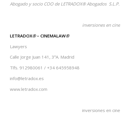
Abogado y socio COO de LETRADOX® Abogados S.L.P.
inversiones en cine
LETRADOX
®
– CINEMALAW
®
Lawyers
Calle Jorge Juan 141, 3ºA. Madrid
Tlfs. 912980061 / +34 645958948
info@letradox.es
www.letradox.com
inversiones en cine