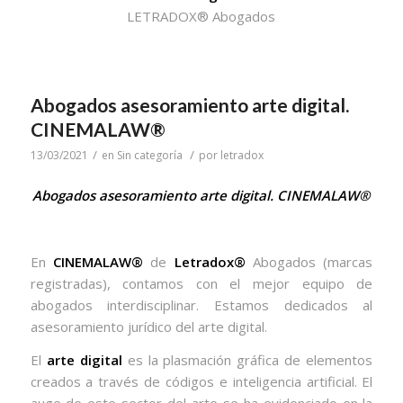
LETRADOX® Abogados
Abogados asesoramiento arte digital.
CINEMALAW®
/
/
13/03/2021
en
Sin categoría
por
letradox
Abogados asesoramiento arte digital. CINEMALAW®
En
CINEMALAW®
de
Letradox®
Abogados (marcas
registradas), contamos con el mejor equipo de
abogados interdisciplinar. Estamos dedicados al
asesoramiento jurídico del arte digital.
El
arte digital
es la plasmación gráfica de elementos
creados a través de códigos e inteligencia artificial. El
auge de este sector del arte se ha evidenciado en la