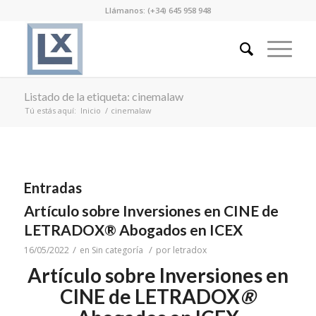
Llámanos: (+34) 645 958 948
Listado de la etiqueta: cinemalaw
Tú estás aquí:
Inicio
/
cinemalaw
Entradas
Artículo sobre Inversiones en CINE de
LETRADOX® Abogados en ICEX
/
/
16/05/2022
en
Sin categoría
por
letradox
Artículo sobre Inversiones en
CINE de LETRADOX
®