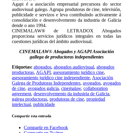
Agapi é a asociación empresarial precursora do sector
audiovisual galego. Agrupa produtoras de cine, televisión,
publicidade e servizos e leva contribuíndo activamente á
consolidación e desenvolvemento da industria de Galicia
dende o ano 1994.
CINEMALAW®️ de LETRADOX Abogados
proporciona servicios jurídicos integrales en todas las
cuestiones jurídicas del ámbito audiovisual.
CINEMALAW
®
Abogados y AGAPI Asociación
gallega de productoras independientes
Etiquetas:
abogados
,
abogados audiovisual
,
abogados
productoras
,
AGAPI
,
asesoramiento jurídico cine
,
asesoramiento jurídico cine independiente
,
Asociación
Galega de Produtoras Independentes
,
avogados
,
avogados
de cine
,
avogados galicia
,
cinemalaw
,
collaboration
agreement
,
desenvolvemento da industria de Galicia
,
galega productoras
,
produtoras de cine
,
propiedad
intelectual
,
publicidade
Compartir esta entrada
Compartir en Facebook
Compartir en Twitter