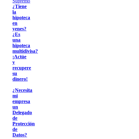
¿Tiene
la
hipoteca
en
yenes?
¿Es
una
hipoteca
multidivisa?
¡Actúe
y
recupere
su
dinero!
¿Necesita
mi
empresa
un
Delegado
de
Protección
de
Datos?