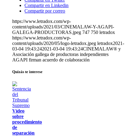
Compartir en Linkedin
Compartir por correo
https://www.letradox.com/wp-
content/uploads/2021/03/CINEMALAW-Y-AGAPI-
GALEGA-PRODUCTORAS.jpeg
747
750
letradox
https://www.letradox.com/wp-
content/uploads/2020/05/logo-letradox.jpeg
letradox
2021-
03-04 19:43:24
2021-03-04 19:43:24
CINEMALAW® y
Asociación gallega de productoras independientes
AGAPI firman acuerdo de colaboración
Quizás te interese
Vídeo
sobre
procedimiento
de
separación