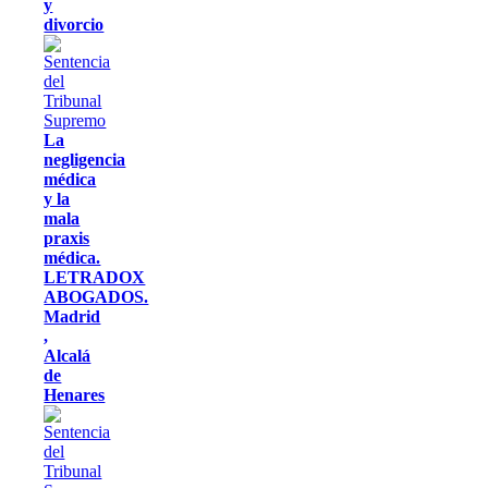
y
divorcio
La
negligencia
médica
y la
mala
praxis
médica.
LETRADOX
ABOGADOS.
Madrid
,
Alcalá
de
Henares