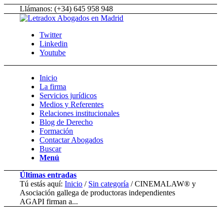
Llámanos: (+34) 645 958 948
Twitter
Linkedin
Youtube
Inicio
La firma
Servicios jurídicos
Medios y Referentes
Relaciones institucionales
Blog de Derecho
Formación
Contactar Abogados
Buscar
Menú
Últimas entradas
Tú estás aquí:
Inicio
/
Sin categoría
/
CINEMALAW® y
Asociación gallega de productoras independientes
AGAPI firman a...