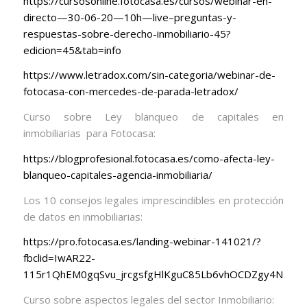
https://cursosonline.fotocasa.es/cursos/webinar-en-
directo—30-06-20—10h—live–preguntas-y-
respuestas-sobre-derecho-inmobiliario-45?
edicion=45&tab=info
https://www.letradox.com/sin-categoria/webinar-de-
fotocasa-con-mercedes-de-parada-letradox/
Curso sobre Ley blanqueo de capitales en
inmobiliarias para Fotocasa:
https://blogprofesional.fotocasa.es/como-afecta-ley-
blanqueo-capitales-agencia-inmobiliaria/
Los 10 consejos legales imprescindibles en protección
de datos en inmobiliarias:
https://pro.fotocasa.es/landing-webinar-141021/?
fbclid=IwAR22-
115r1QhEM0gqSvu_jrcgsfgHlKguC85Lb6vhOCDZgy4NLPC
Curso sobre aspectos legales del sector Inmobiliario: