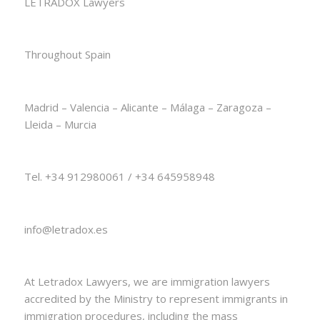
LETRADOX Lawyers
Throughout Spain
Madrid – Valencia – Alicante – Málaga – Zaragoza –
Lleida – Murcia
Tel. +34 912980061 / +34 645958948
info@letradox.es
At Letradox Lawyers, we are immigration lawyers
accredited by the Ministry to represent immigrants in
immigration procedures, including the mass