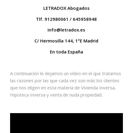
LETRADOX Abogados
Tlf. 912980061 / 645958948
info@letradox.es
C/ Hermosilla 144, 1ºE Madrid
En toda España
A continuación le dejamos un vídeo en el que tratamos
las razones por las que cada vez son más los clientes
que nos eligen en esta materia de Vivienda Inversa,
Hipoteca Inversa y venta de nuda propiedad.