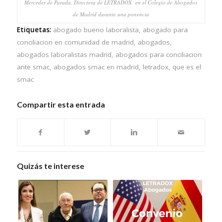
Mercedes de Parada, Directora de LETRADOX en el Colegio de Abogados
de Madrid durante una ponencia
Etiquetas:
abogado bueno laboralista
,
abogado para
conciliacion en comunidad de madrid
,
abogados
,
abogados laboralistas madrid
,
abogados para conciliacion
ante smac
,
abogados smac en madrid
,
letradox
,
que es el
smac
Compartir esta entrada
Quizás te interese