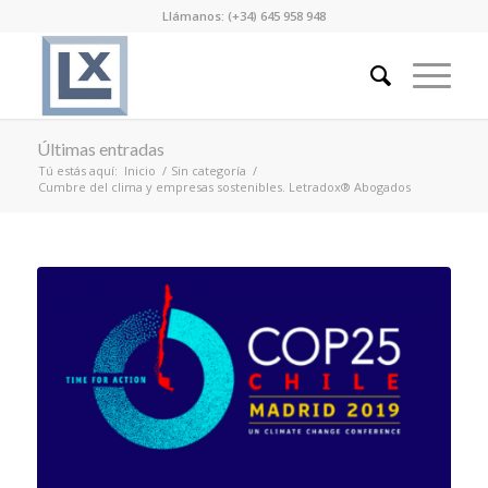
Llámanos: (+34) 645 958 948
Últimas entradas
Tú estás aquí:
Inicio
/
Sin categoría
/
Cumbre del clima y empresas sostenibles. Letradox® Abogados