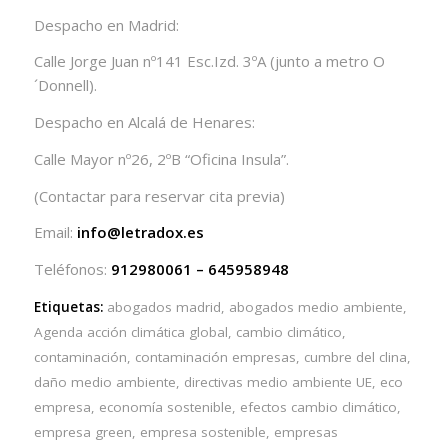
Despacho en Madrid:
Calle Jorge Juan nº141 Esc.Izd. 3ºA (junto a metro O
´Donnell).
Despacho en Alcalá de Henares:
Calle Mayor nº26, 2ºB “Oficina Insula”.
(Contactar para reservar cita previa)
Email:
info@letradox.es
Teléfonos:
912980061 – 645958948
Etiquetas:
abogados madrid
,
abogados medio ambiente
,
Agenda acción climática global
,
cambio climático
,
contaminación
,
contaminación empresas
,
cumbre del clina
,
daño medio ambiente
,
directivas medio ambiente UE
,
eco
empresa
,
economía sostenible
,
efectos cambio climático
,
empresa green
,
empresa sostenible
,
empresas