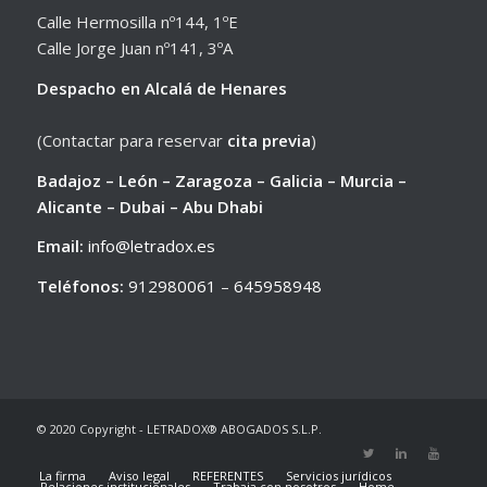
Calle Hermosilla nº144, 1ºE
Calle Jorge Juan nº141, 3ºA
Despacho en Alcalá de Henares
(Contactar para reservar
cita previa
)
Badajoz – León – Zaragoza – Galicia – Murcia –
Alicante – Dubai – Abu Dhabi
Email:
info@letradox.es
Teléfonos:
912980061
–
645958948
© 2020 Copyright - LETRADOX® ABOGADOS S.L.P.
La firma
Aviso legal
REFERENTES
Servicios jurídicos
Relaciones institucionales
Trabaja con nosotros
Home