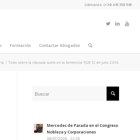
Llámanos: (+34) 645 958 948
o
Formación
Contactar Abogados
ría
/
Todo sobre la cláusula suelo en la Sentencia TJUE 12 de julio 2.016
Mercedes de Parada en el Congreso
Nobleza y Corporaciones
04/07/2026 - 22:26