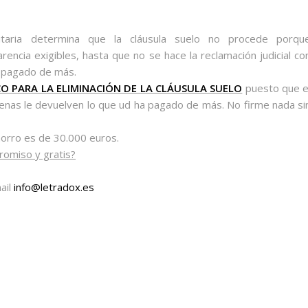
itaria determina que la cláusula suelo no procede porqu
ncia exigibles, hasta que no se hace la reclamación judicial co
 pagado de más.
CO PARA LA ELIMINACIÓN DE LA CLÁUSULA SUELO
puesto que e
enas le devuelven lo que ud ha pagado de más. No firme nada si
ahorro es de 30.000 euros.
romiso y gratis?
ail
info@letradox.es