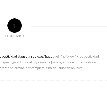
1
COMENTARIO
etroactividad-clausula-suelo.es/&quot
; rel="nofollow"> retroactividad
o que diga el Tribunal Supremo de Justicia, aunque por los indicios
onto se elimine por completo esta cláusula tan abusiva.