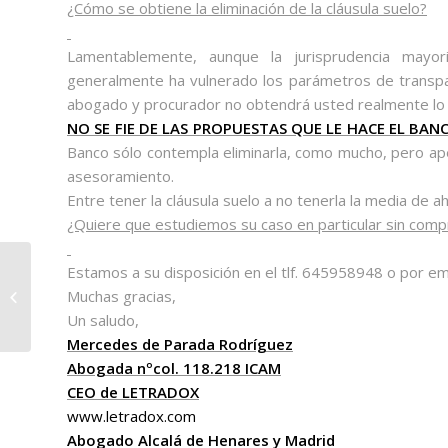
¿Cómo se obtiene la eliminación de la cláusula suelo?
Lamentablemente, aunque la jurisprudencia mayor
generalmente ha vulnerado los parámetros de transpare
abogado y procurador no obtendrá usted realmente lo
NO SE FIE DE LAS PROPUESTAS QUE LE HACE EL BAN
Banco sólo contempla eliminarla, como mucho, pero ap
asesoramiento.
Entre tener la cláusula suelo a no tenerla la media de 
¿Quiere que estudiemos su caso en particular sin comp
Estamos a su disposición en el tlf. 645958948 o por em
TRÁMITES DE LA SUCESIÓN.
Muchas gracias,
HERENCIAS. Letradox Abogados
Un saludo,
Mercedes de Parada Rodríguez
Abogada nºcol. 118.218 ICAM
CEO de LETRADOX
www.letradox.com
Abogado Alcalá de Henares y Madrid