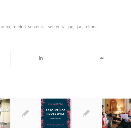
tradox
,
madrid
,
sentencia
,
sentencia tjue
,
tjue
,
tribunal