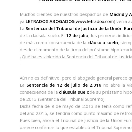
Muchos clientes de nuestros despachos de
Madrid y A
ya
LETRADOX ABOGADOS
(
www.letradox.com
) venía a
La
Sentencia del Tribunal de Justicia de la Unión Eu
de la cláusula suelo. El
12 de julio
, los primeros indici
de más como consecuencia de la
cláusula suelo
, siem
desde el momento de la firma del préstamo hipotecario
¿Qué ha establecido la Sentencia del Tribunal de Justic
Aún no es definitivo, pero el abogado general parece que
La
Sentencia de 12 de julio de 2.016
no abre la ví
consecuencia de la
cláusula suelo
de su préstamo hipo
de 2013 (Sentencia del Tribunal Supremo)
Dicha fecha de 9 de mayo de 2.013 se tenía como ref
del año 2.015, se tendría como punto máximo de retroac
Pues bien, ahora el Tribunal de Justicia de la Unión E
parece confirmar lo que estableció el Tribunal Supremo