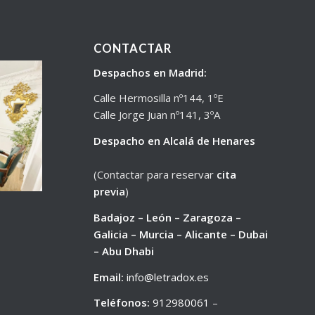
CONTACTAR
Despachos en Madrid:
Calle Hermosilla nº144, 1ºE
Calle Jorge Juan nº141, 3ºA
Despacho en Alcalá de Henares
(Contactar para reservar
cita
previa
)
Badajoz – León – Zaragoza –
Galicia – Murcia – Alicante – Dubai
– Abu Dhabi
Email:
info@letradox.es
Teléfonos:
912980061
–