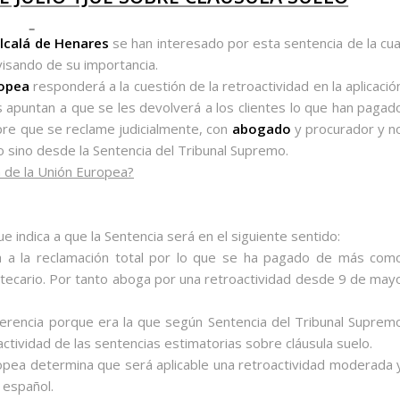
lcalá de Henares
se han interesado por esta sentencia de la cua
visando de su importancia.
ropea
responderá a la cuestión de la retroactividad en la aplicació
os apuntan a que se les devolverá a los clientes lo que han pagad
pre que se reclame judicialmente, con
abogado
y procurador y n
 sino desde la Sentencia del Tribunal Supremo.
ia de la Unión Europea?
 indica a que la Sentencia será en el siguiente sentido:
a a la reclamación total por lo que se ha pagado de más com
tecario. Por tanto aboga por una retroactividad desde 9 de may
erencia porque era la que según Sentencia del Tribunal Suprem
tividad de las sentencias estimatorias sobre cláusula suelo.
uropea determina que será aplicable una retroactividad moderada 
 español.