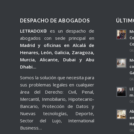
DESPACHO DE ABOGADOS
ÚLTIM
LETRADOX®
es un despacho de
Me
abogados con sede principal en
Co
Co
Madrid y oficinas en Alcalá de
04
Henares, León, Galicia, Zaragoza,
Murcia, Alicante, Dubai y Abu
Me
Dhabi…
co
Ga
Somos la solución que necesita para
04
sus problemas legales en cualquier
LE
área del Derecho: Civil, Penal,
má
Mercantil, Inmobiliario, Hipotecario-
04
Bancario, Protección de Datos y
Ab
Nuevas tecnologías, Deporte,
em
Sector del Lujo, International
H
Business…
04