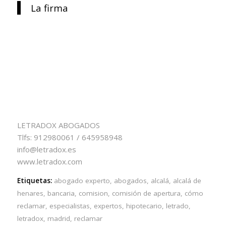
La firma
LETRADOX ABOGADOS
Tlfs: 912980061 / 645958948
info@letradox.es
www.letradox.com
Etiquetas:
abogado experto
,
abogados
,
alcalá
,
alcalá de
henares
,
bancaria
,
comision
,
comisión de apertura
,
cómo
reclamar
,
especialistas
,
expertos
,
hipotecario
,
letrado
,
letradox
,
madrid
,
reclamar