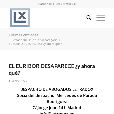
Llámanos: (+34) 645 958 948
Últimas entradas
Tú estás aquí:
Inicio
/
Sin categoría
/
EL EURIBOR DESAPARECE ¿y ahora qué?
EL EURIBOR DESAPARECE ¿y ahora
qué?
/
16/09/2015
DESPACHO DE ABOGADOS LETRADOX
Socia del despacho: Mercedes de Parada
Rodríguez
C/ Jorge Juan 141. Madrid
info@letradox.es