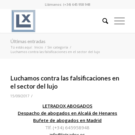
Llámanos: (+34) 645 958 948
Últimas entradas
Tú estás aquí:
Inicio
/
Sin categoría
/
Luchamos contra las falsificaciones en el sector del lujo
Luchamos contra las falsificaciones en
el sector del lujo
/
15/09/2017
LETRADOX ABOGADOS
Despacho de abogados en Alcalá de Henares
Bufete de abogados en Madrid
Tlf. (+34) 645958948
info@letradox.es