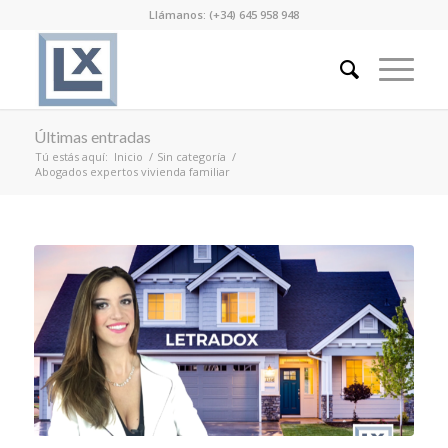
Llámanos: (+34) 645 958 948
Últimas entradas
Tú estás aquí:
Inicio
/
Sin categoría
/
Abogados expertos vivienda familiar